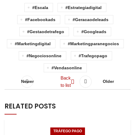
#escala
#estrategiadigital
#facebookads
#geracaodeleads
#gestaodetrafego
#googleads
#marketingdigital
#marketingparanegocios
#negociosonline
#trafegopago
#vendasonline
Back
Newer
Older
to list
RELATED POSTS
TRÁFEGO PAGO