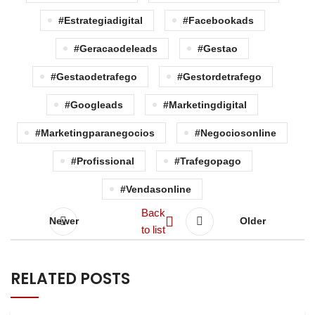
#estrategiadigital
#facebookads
#geracaodeleads
#gestao
#gestaodetrafego
#gestordetrafego
#googleads
#marketingdigital
#marketingparanegocios
#negociosonline
#profissional
#trafegopago
#vendasonline
Back
Newer
Older
to list
RELATED POSTS