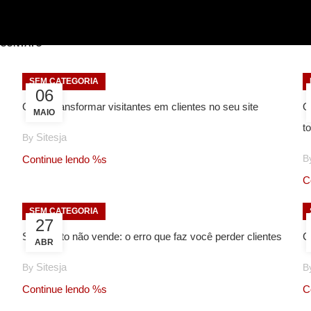
CONTATO
SEM CATEGORIA
06
Como transformar visitantes em clientes no seu site
O
MAIO
t
Sitesja
By
B
Continue lendo %s
C
SEM CATEGORIA
27
Site bonito não vende: o erro que faz você perder clientes
C
ABR
Sitesja
By
B
Continue lendo %s
C