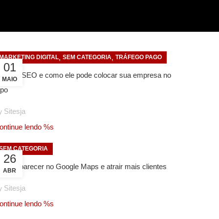
,
,
MARKETING DIGITAL
SEM CATEGORIA
TRÁFEGO PAGO
01
 que é SEO e como ele pode colocar sua empresa no
MAIO
opo
Sitesja
y
ontinue lendo %s
SEM CATEGORIA
26
omo aparecer no Google Maps e atrair mais clientes
ABR
Sitesja
y
ontinue lendo %s