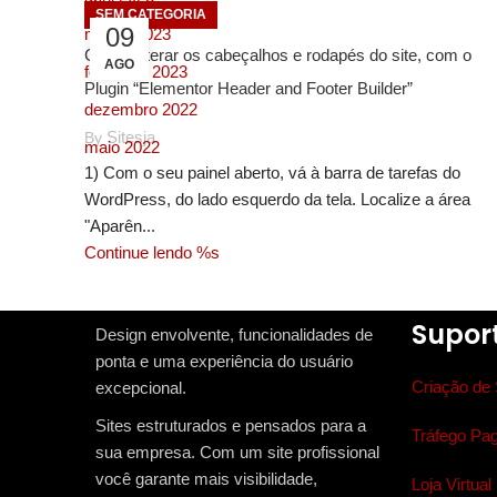
SEM CATEGORIA
09
março 2023
Como alterar os cabeçalhos e rodapés do site, com o
AGO
fevereiro 2023
Plugin “Elementor Header and Footer Builder”
dezembro 2022
Sitesja
By
maio 2022
1) Com o seu painel aberto, vá à barra de tarefas do
WordPress, do lado esquerdo da tela. Localize a área
"Aparên...
Continue lendo %s
Categorias
Criação de Sites
Supor
Design envolvente, funcionalidades de
E-commerce
ponta e uma experiência do usuário
Criação de 
excepcional.
E-mails
Sites estruturados e pensados para a
Finanças e Contabilidade
Tráfego Pa
sua empresa. Com um site profissional
Google ads
você garante mais visibilidade,
Loja Virtual