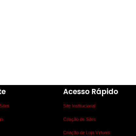
te
Acesso Rápido
Sites
Site Institucional
go
Criação de Sites
Criação de Loja Virtuais