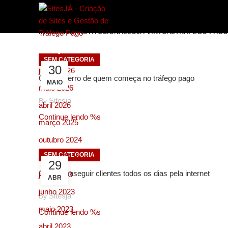
INÍCIO
SITE INSTITUCIONAL
LOJA VIRTUAL
TRÁFEGO PAGO
Arquivos
SEM CATEGORIA
30
junho 2026
O maior erro de quem começa no tráfego pago
MAIO
maio 2026
Sitesja
By
abril 2026
Continue lendo %s
março 2025
outubro 2024
SEM CATEGORIA
agosto 2024
29
Como conseguir clientes todos os dias pela internet
julho 2023
ABR
junho 2023
Sitesja
By
maio 2023
Continue lendo %s
abril 2023