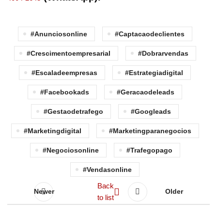
#anunciosonline
#captacaodeclientes
#crescimentoempresarial
#dobrarvendas
#escaladeempresas
#estrategiadigital
#facebookads
#geracaodeleads
#gestaodetrafego
#googleads
#marketingdigital
#marketingparanegocios
#negociosonline
#trafegopago
#vendasonline
Back
Newer
Older
to list