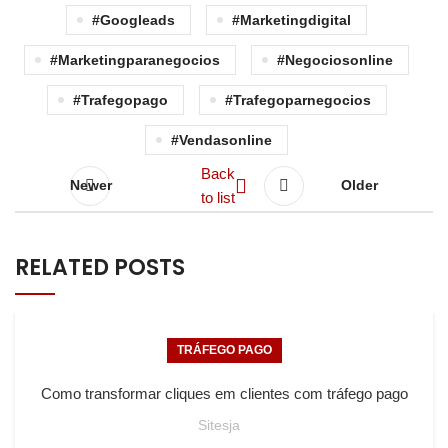
#googleads
#marketingdigital
#marketingparanegocios
#negociosonline
#trafegopago
#trafegoparnegocios
#vendasonline
Back
Newer
Older
to list
RELATED POSTS
TRÁFEGO PAGO
Como transformar cliques em clientes com tráfego pago
Sitesja