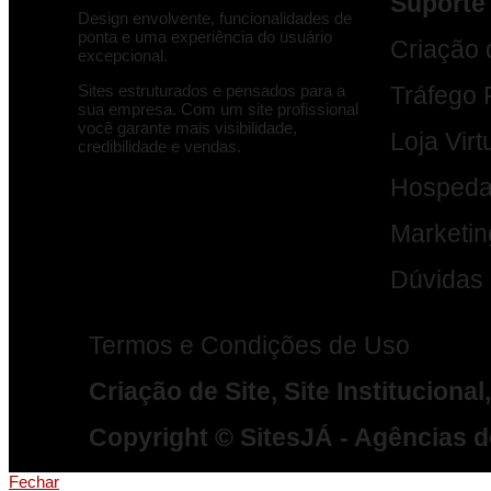
Suporte
Design envolvente, funcionalidades de
ponta e uma experiência do usuário
Criação 
excepcional.
Sites estruturados e pensados para a
Tráfego
sua empresa. Com um site profissional
você garante mais visibilidade,
Loja Virt
credibilidade e vendas.
Hospeda
Marketing
Dúvidas
Termos e Condições de Uso
Criação de Site, Site Instituciona
Copyright © SitesJÁ - Agências d
Fechar