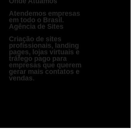
Onde Atuamos​
Atendemos empresas
em todo o Brasil.
Agência de Sites
Criação de sites
profissionais, landing
pages, lojas virtuais e
tráfego pago para
empresas que querem
gerar mais contatos e
vendas.​