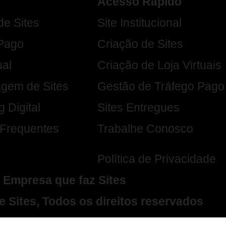
Acesso Rápido
de Sites
Site Institucional
 Pago
Criação de Sites
ual
Criação de Loja Virtuais
gem de Sites
Gestão de Tráfego Pago
 Digital
Sites Entregues
 Frequentes
Trabalhe Conosco
Política de Privacidade
l, Empresa que faz Sites
e Sites, Todos os direitos reservados