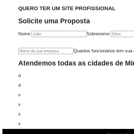
QUERO TER UM SITE PROFISSIONAL
Solicite uma Proposta
Nome
Sobrenome
Quantos funcionários tem sua
Atendemos todas as cidades de Min
d
d
v
v
s
s