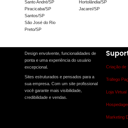
Santo André/SP
Hortolândia/SP
Piracicaba/SP
Jacareí/SP
Santos/SP
São José do Rio
Preto/SP
Supor
Design envolvente, funcionalidades de
ponta e uma experiência do usuário
Criação de 
excepcional.
Sites estruturados e pensados para a
Tráfego Pa
sua empresa. Com um site profissional
você garante mais visibilidade,
Loja Virtual
credibilidade e vendas.
Hospedagem
Marketing Di