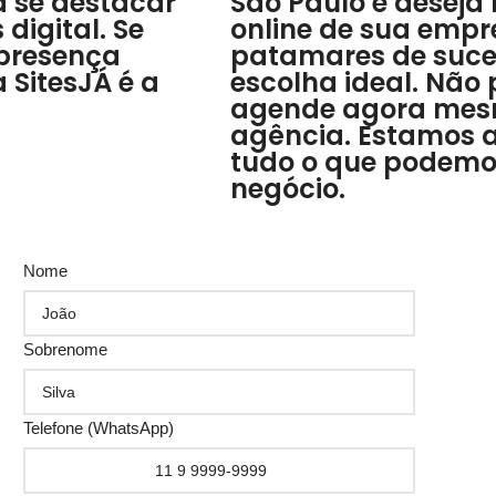
a se destacar
São Paulo e deseja
igital. Se
online de sua empr
 presença
patamares de suces
 SitesJÁ é a
escolha ideal. Não
agende agora mesm
agência. Estamos 
tudo o que podemos
negócio.
Nome
Sobrenome
Telefone (WhatsApp)