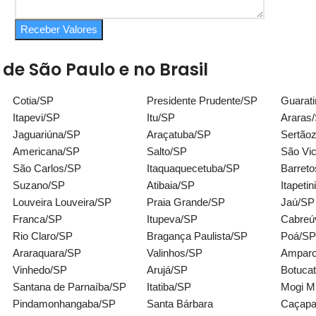
Receber Valores
e São Paulo e no Brasil
Cotia/SP
Presidente Prudente/SP
Guarat
Itapevi/SP
Itu/SP
Araras
Jaguariúna/SP
Araçatuba/SP
Sertão
Americana/SP
Salto/SP
São Vi
São Carlos/SP
Itaquaquecetuba/SP
Barret
Suzano/SP
Atibaia/SP
Itapeti
Louveira Louveira/SP
Praia Grande/SP
Jaú/SP
Franca/SP
Itupeva/SP
Cabreú
Rio Claro/SP
Bragança Paulista/SP
Poá/SP
Araraquara/SP
Valinhos/SP
Ampar
Vinhedo/SP
Arujá/SP
Botuca
Santana de Parnaíba/SP
Itatiba/SP
Mogi M
Pindamonhangaba/SP
Santa Bárbara
Caçapa