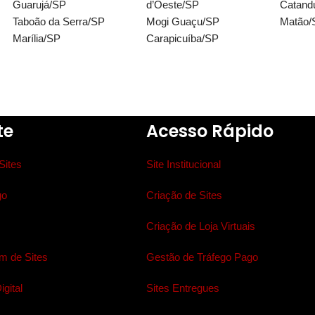
Guarujá/SP
d’Oeste/SP
Catand
Taboão da Serra/SP
Mogi Guaçu/SP
Matão/
Marília/SP
Carapicuíba/SP
te
Acesso Rápido
Sites
Site Institucional
go
Criação de Sites
Criação de Loja Virtuais
 de Sites
Gestão de Tráfego Pago
gital
Sites Entregues