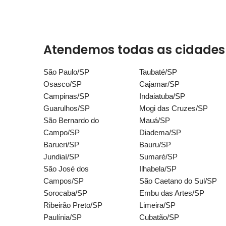
Atendemos todas as cidades d
São Paulo/SP
Taubaté/SP
Osasco/SP
Cajamar/SP
Campinas/SP
Indaiatuba/SP
Guarulhos/SP
Mogi das Cruzes/SP
São Bernardo do
Mauá/SP
Campo/SP
Diadema/SP
Barueri/SP
Bauru/SP
Jundiaí/SP
Sumaré/SP
São José dos
Ilhabela/SP
Campos/SP
São Caetano do Sul/SP
Sorocaba/SP
Embu das Artes/SP
Ribeirão Preto/SP
Limeira/SP
Paulínia/SP
Cubatão/SP