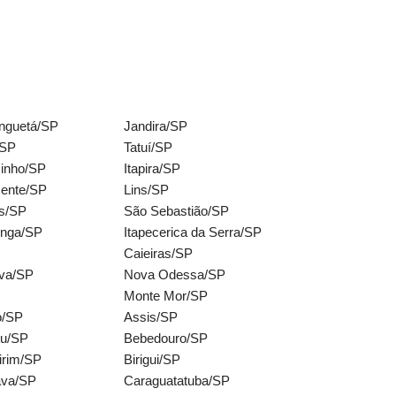
inguetá/SP
Jandira/SP
/SP
Tatuí/SP
zinho/SP
Itapira/SP
cente/SP
Lins/SP
os/SP
São Sebastião/SP
ninga/SP
Itapecerica da Serra/SP
Caieiras/SP
va/SP
Nova Odessa/SP
Monte Mor/SP
o/SP
Assis/SP
tu/SP
Bebedouro/SP
irim/SP
Birigui/SP
va/SP
Caraguatatuba/SP