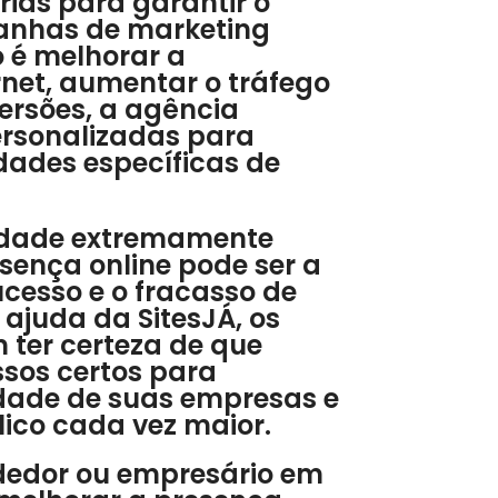
rias para garantir o
anhas de marketing
vo é melhorar a
ernet, aumentar o tráfego
ersões, a agência
ersonalizadas para
dades específicas de
idade extremamente
sença online pode ser a
ucesso e o fracasso de
ajuda da SitesJÁ, os
ter certeza de que
sos certos para
idade de suas empresas e
ico cada vez maior.
dedor ou empresário em