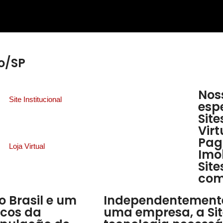
o/SP
Nos
Site Institucional
esp
Site
Virt
Pag
Loja Virtual
Imob
Site
com
o Brasil e um
Independentemente
icos da
uma empresa, a Sit