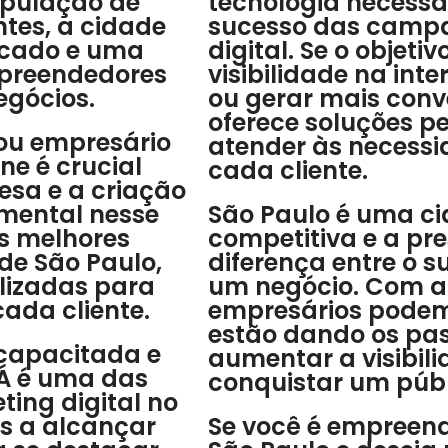
opulação de
tecnologia necessá
ntes, a cidade
sucesso das camp
icado e uma
digital. Se o objeti
preendedores
visibilidade na int
egócios.
ou gerar mais conv
oferece soluções p
ou empresário
atender às necessi
ne é crucial
cada cliente.
sa e a criação
mental nesse
São Paulo é uma c
as melhores
competitiva e a pre
de São Paulo,
diferença entre o s
lizadas para
um negócio. Com a 
ada cliente.
empresários podem 
estão dando os pas
capacitada e
aumentar a visibil
JÁ é uma das
conquistar um públ
ting digital no
s a alcançar
Se você é empreen