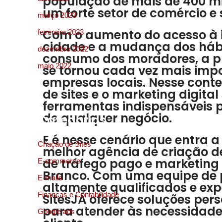
população de mais de 400 mi
um forte setor de comércio e 
março 2023
Com o aumento do acesso à i
fevereiro 2023
cidade e a mudança dos háb
dezembro 2022
consumo dos moradores, a p
maio 2022
se tornou cada vez mais imp
empresas locais. Nesse conte
de sites e o marketing digita
ferramentas indispensáveis 
de qualquer negócio.
Categorias
E é nesse cenário que entra a 
Criação de Sites
melhor agência de criação de
de tráfego pago e marketing 
E-commerce
Branco. Com uma equipe de p
E-mails
altamente qualificados e exp
Finanças e Contabilidade
SitesJÁ oferece soluções per
para atender às necessidad
Google ads