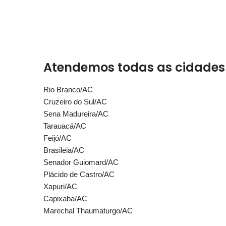
Atendemos todas as cidades d
Rio Branco/AC
Cruzeiro do Sul/AC
Sena Madureira/AC
Tarauacá/AC
Feijó/AC
Brasileia/AC
Senador Guiomard/AC
Plácido de Castro/AC
Xapuri/AC
Capixaba/AC
Marechal Thaumaturgo/AC