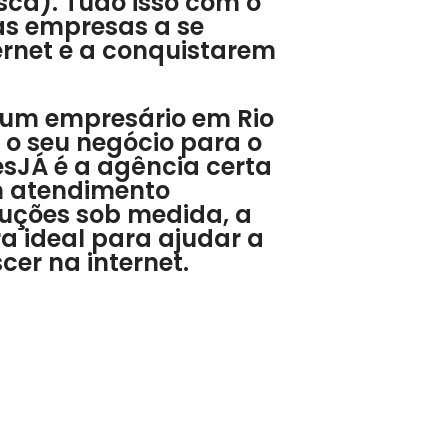
ca). Tudo isso com o
 as empresas a se
rnet e a conquistarem
é um empresário em Rio
 o seu negócio para o
tesJÁ é a agência certa
m atendimento
luções sob medida, a
a ideal para ajudar a
er na internet.