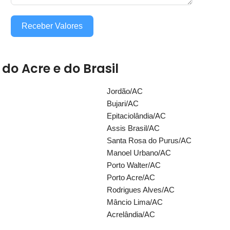
Receber Valores
o Acre e do Brasil
Jordão/AC
Bujari/AC
Epitaciolândia/AC
Assis Brasil/AC
Santa Rosa do Purus/AC
Manoel Urbano/AC
Porto Walter/AC
Porto Acre/AC
Rodrigues Alves/AC
Mâncio Lima/AC
Acrelândia/AC