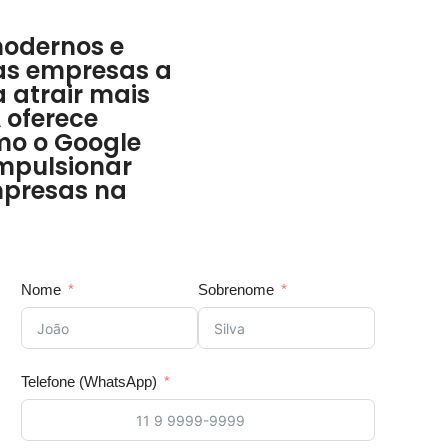
modernos e
 as empresas a
a atrair mais
Á oferece
mo o Google
impulsionar
mpresas na
Nome
Sobrenome
Telefone (WhatsApp)