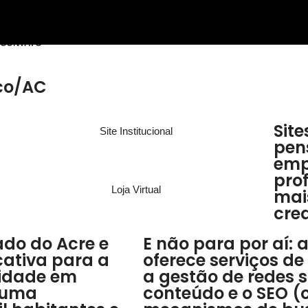
CONTATO
nco/AC
Site
Site Institucional
pen
emp
pro
Loja Virtual
mais
cre
ado do Acre e
E não para por aí:
cativa para a
oferece serviços de
cidade em
a gestão de redes s
 uma
conteúdo e o SEO (