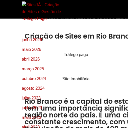
INÍCIO
SITE INSTITUCIONAL
LOJA VIRTUAL
TRÁFEGO PAGO
Arquivos
Criação de Sites em Rio Bra
junho 2026
maio 2026
Tráfego pago
abril 2026
março 2025
outubro 2024
Site Imobiliária
agosto 2024
julho 2023
Rio Branco é a capital do est
tem uma importância signifi
junho 2023
região norte do país. É uma 
maio 2023
constante crescimento, com
abril 2023