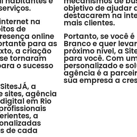
l habitantes e
mecanismos de bus
serviços.
objetivo de ajudar
destacarem na inte
nternet na
mais clientes.
itos de
resença online
Portanto, se você 
ortante para as
Branco e quer levar
xto, a criação
próximo nível, a Si
l se tornaram
para você. Com u
para o sucesso
personalizado e so
agência é a parceir
sua empresa a cresc
SitesJÁ, a
 sites, agência
digital em Rio
rofissionais
erientes, a
sonalizadas
es de cada