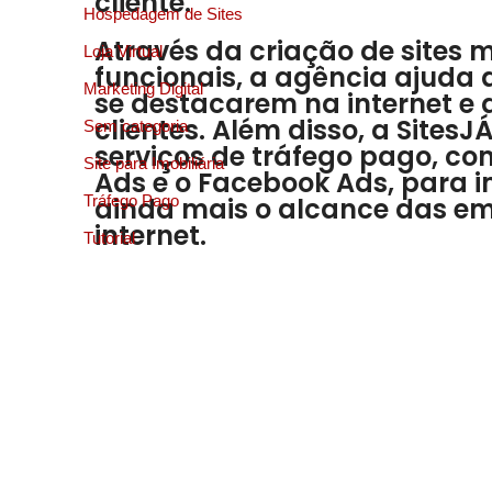
cliente.
Hospedagem de Sites
Através da criação de sites 
Loja Virtual
funcionais, a agência ajuda
Marketing Digital
se destacarem na internet e 
clientes. Além disso, a SitesJ
Sem categoria
serviços de tráfego pago, co
Site para Imobiliária
Ads e o Facebook Ads, para 
Tráfego Pago
ainda mais o alcance das e
internet.
Tutorial