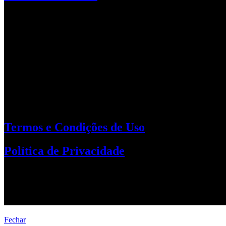
Onde Atuamos​
Atendemos empresas em todo o Brasil.
Agência de Sites
Criação de sites profissionais, landing pa
contatos e vendas.​
Termos e Condições de Uso
Política de Privacidade
Criação de Site, Site Institucional, Empres
Copyright © SitesJÁ - Agências de Sites, T
Fechar