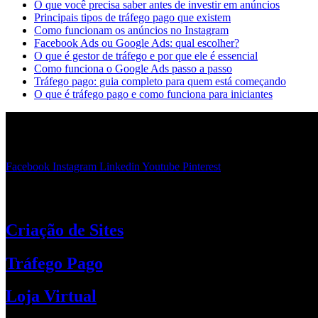
O que você precisa saber antes de investir em anúncios
Principais tipos de tráfego pago que existem
Como funcionam os anúncios no Instagram
Facebook Ads ou Google Ads: qual escolher?
O que é gestor de tráfego e por que ele é essencial
Como funciona o Google Ads passo a passo
Tráfego pago: guia completo para quem está começando
O que é tráfego pago e como funciona para iniciantes
Design envolvente, funcionalidades de ponta e uma experiência do us
Sites estruturados e pensados para a sua empresa. Com um site profissi
Facebook
Instagram
Linkedin
Youtube
Pinterest
Suporte
Criação de Sites
Tráfego Pago
Loja Virtual