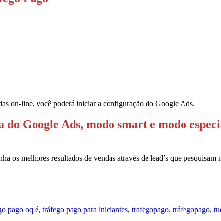
das on-line, você poderá iniciar a configuração do Google Ads.
a do Google Ads, modo smart e modo especia
enha os melhores resultados de vendas através de lead’s que pesquisam
ego pago oq é
,
tráfego pago para iniciantes
,
trafegopago
,
tráfegopago
,
tu